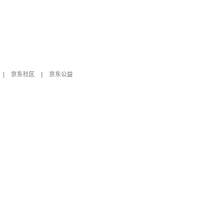
|
京东社区
|
京东公益