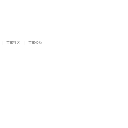
|
京东社区
|
京东公益