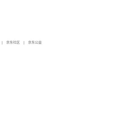
|
京东社区
|
京东公益