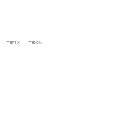
|
京东社区
|
京东公益