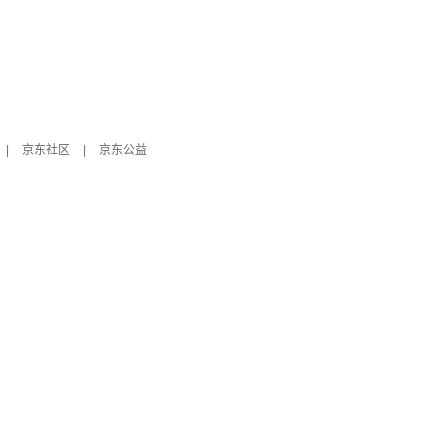
|
京东社区
|
京东公益