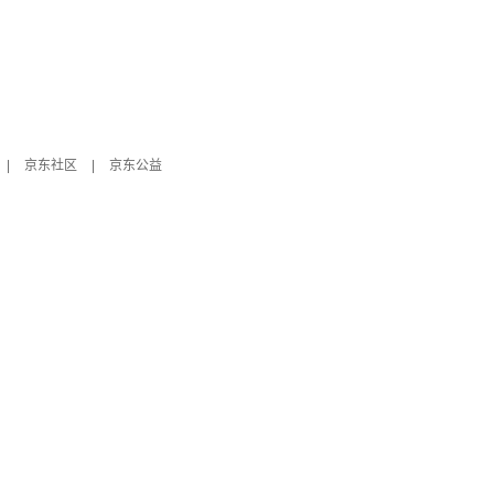
|
京东社区
|
京东公益