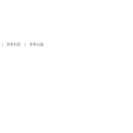
|
京东社区
|
京东公益