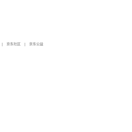
|
京东社区
|
京东公益