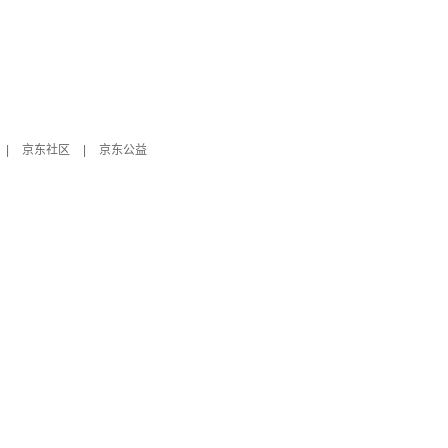
|
京东社区
|
京东公益