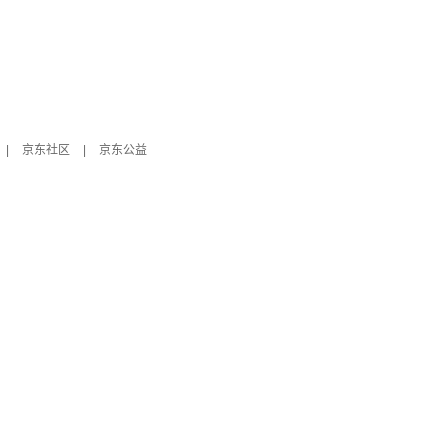
|
京东社区
|
京东公益