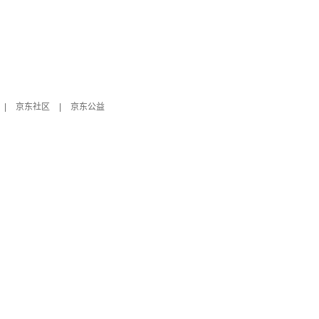
|
京东社区
|
京东公益