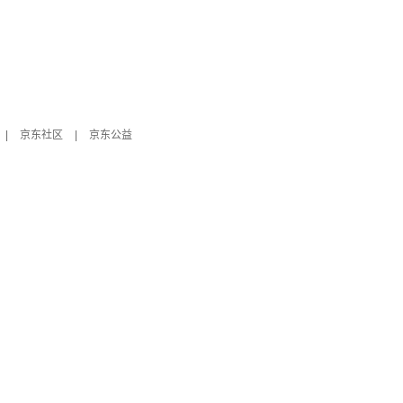
|
京东社区
|
京东公益