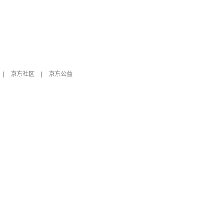
|
京东社区
|
京东公益