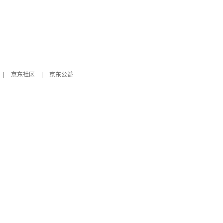
|
京东社区
|
京东公益