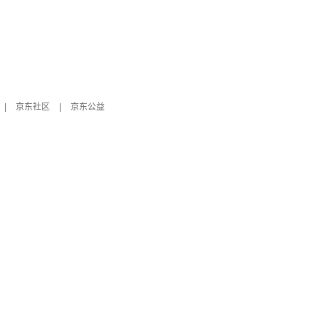
|
京东社区
|
京东公益