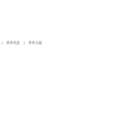
|
京东社区
|
京东公益