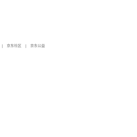
|
京东社区
|
京东公益