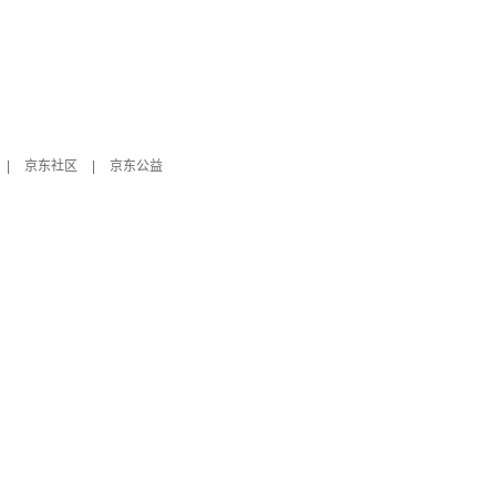
|
京东社区
|
京东公益