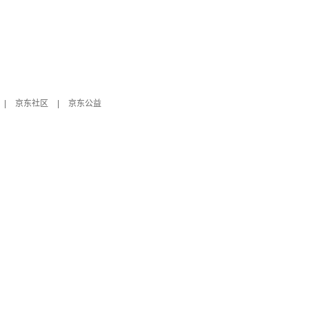
|
京东社区
|
京东公益