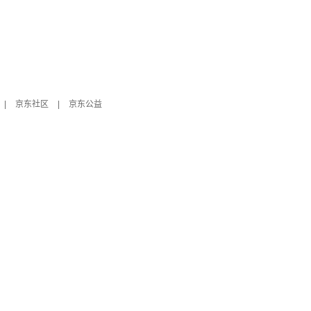
|
京东社区
|
京东公益