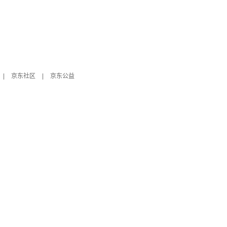
|
京东社区
|
京东公益