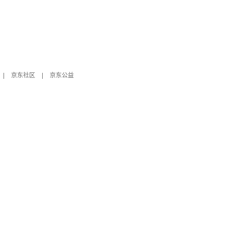
|
京东社区
|
京东公益