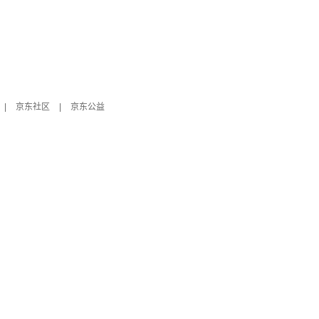
|
京东社区
|
京东公益