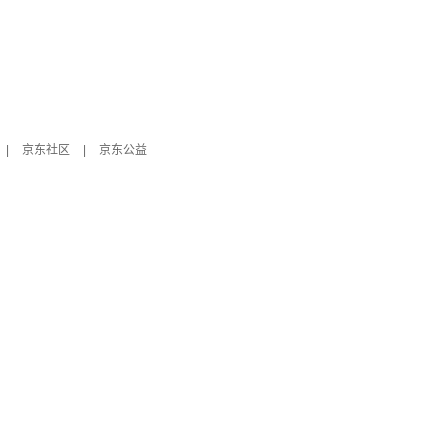
|
京东社区
|
京东公益