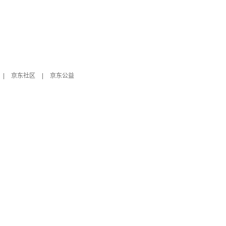
|
京东社区
|
京东公益