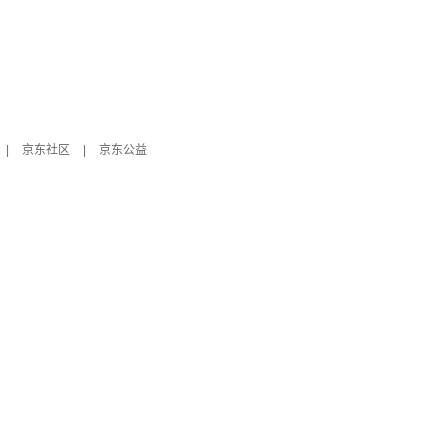
|
京东社区
|
京东公益