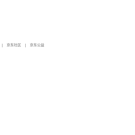
|
京东社区
|
京东公益