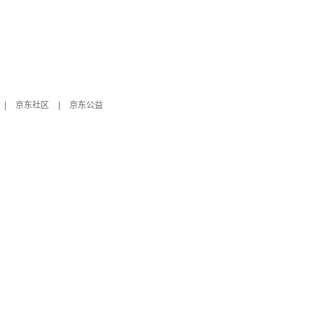
|
京东社区
|
京东公益