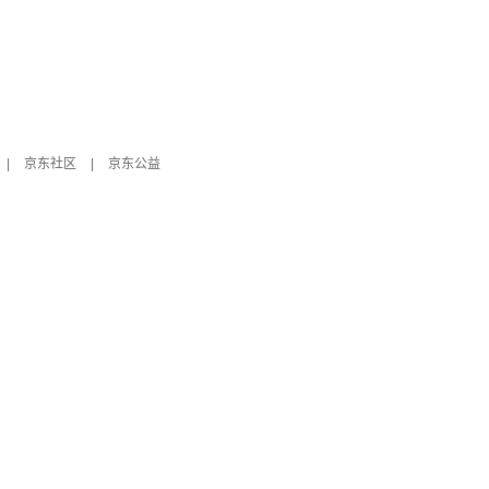
|
京东社区
|
京东公益