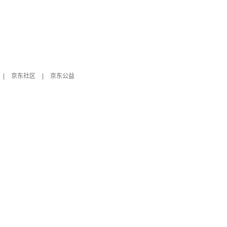
|
京东社区
|
京东公益