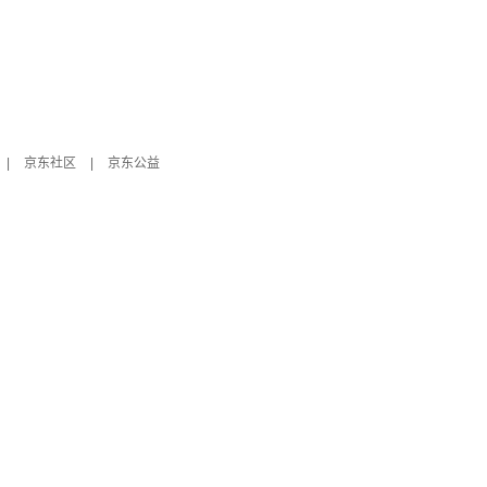
|
京东社区
|
京东公益