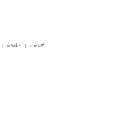
|
京东社区
|
京东公益