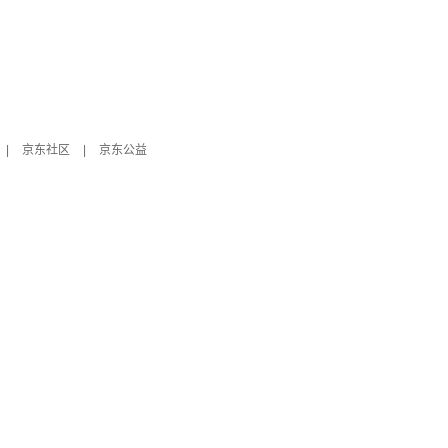
|
京东社区
|
京东公益