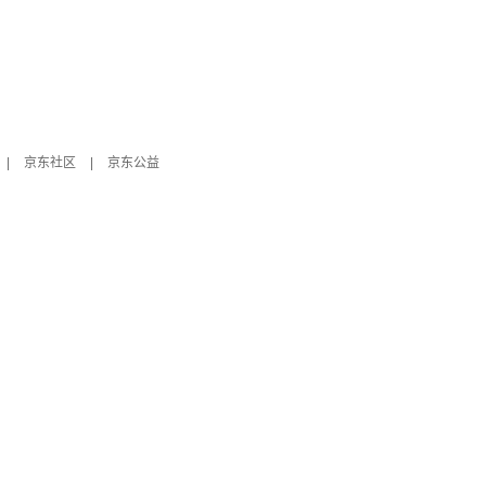
|
京东社区
|
京东公益