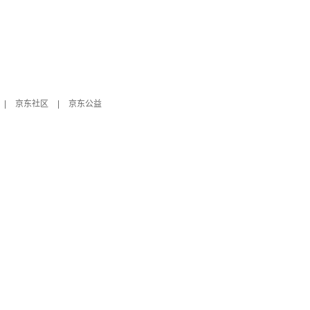
|
京东社区
|
京东公益