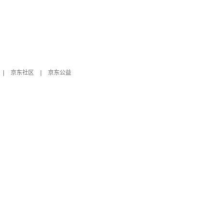
|
京东社区
|
京东公益