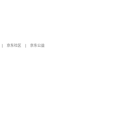
|
京东社区
|
京东公益