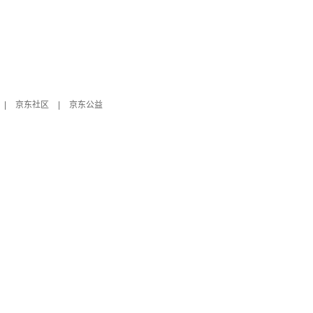
|
京东社区
|
京东公益