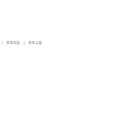
|
京东社区
|
京东公益