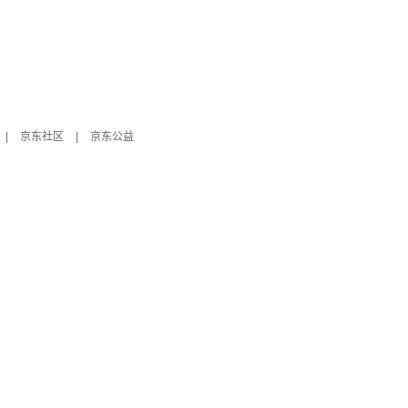
|
京东社区
|
京东公益