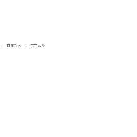
|
京东社区
|
京东公益