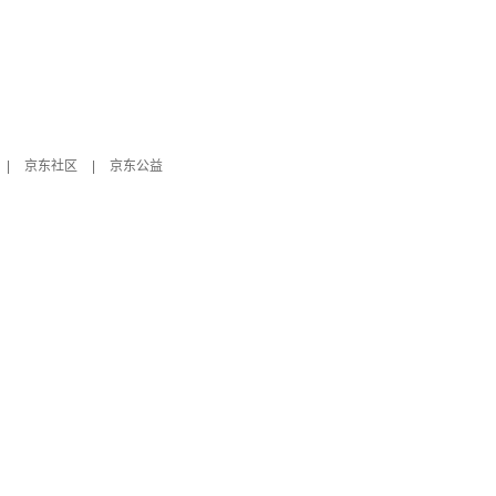
|
京东社区
|
京东公益