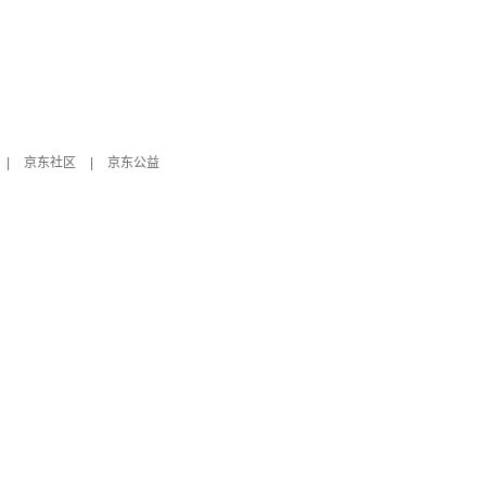
|
京东社区
|
京东公益