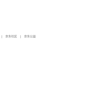
|
京东社区
|
京东公益