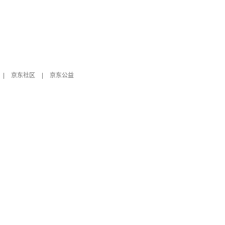
|
京东社区
|
京东公益