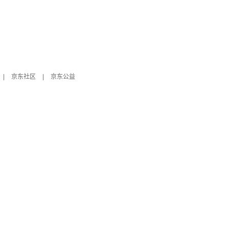
|
京东社区
|
京东公益