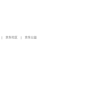
|
京东社区
|
京东公益