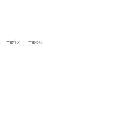
|
京东社区
|
京东公益