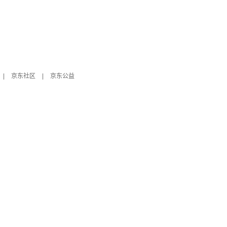
|
京东社区
|
京东公益