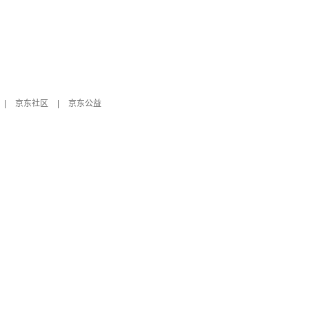
|
京东社区
|
京东公益